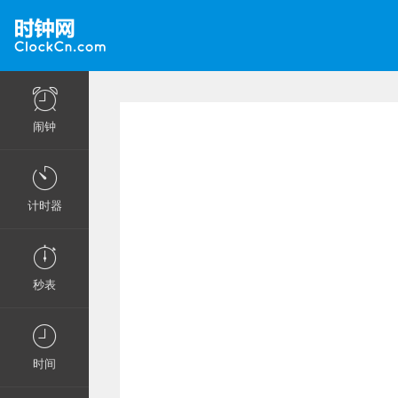
闹钟
计时器
秒表
时间