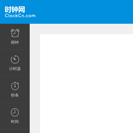
闹钟
计时器
秒表
时间