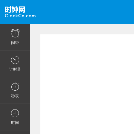
闹钟
计时器
秒表
时间