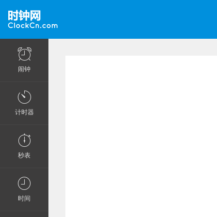
闹钟
计时器
秒表
时间